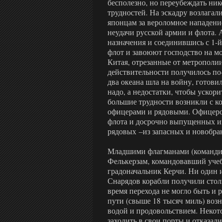
бесполезно, но переубеждать нико
трудностей. На эскадру возлагал
японцам за вероломное нападение
неудачи русской армии и флота. 
назначения и соединившись с 1-
флот и завоюют господство на мо
Китая, отрезанные от метрополии
действительности получилось по
два океана шла на войну, готовил
надо, а недостатки, чтобы ускор
большие трудности возникли с к
офицерами и рядовыми. Офицеро
флота и досрочно выпущенных из
рядовых –из запасных и новобра
Младшими флагманами (командир
Фелькерзам, командовавший учеб
градоначальник Керчи. Ни один и
Снарядов корабли получили стол
время перехода не могло быть и 
пути (свыше 18 тысяч миль) воз
водой и продовольствием. Некот
заходить в свои порты и отказал