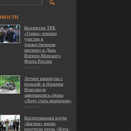
овости
Коллектив ТРК
«Горки» принял
участие в
торжественном
митинге в День
Военно-Морского
Флота России
30 July 2026
Летние каникулы с
пользой: в Нижнем
Новгороде
завершились сборы
«Хочу стать морпехом»
02 July 2026
Воспитанники клуба
«Багира» вновь
посетили отель «Ялта-