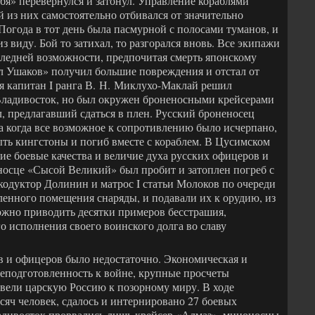
бя» перевернулся и затонул. Управление кораблями
 из них самостоятельно отбивался от значительно
Погода в тот день была пасмурной с полосами туманов, и
из виду. Бой то затихал, то разгорался вновь. Все экипажи
следней возможности, предпочитая смерть японскому
л Ушаков» получил большие повреждения и отстал от
я капитан I ранга В. Н. Миклухо-Маклай решил
Владивосток, но был окружен броненосными крейсерами
, предлагавший сдаться в плен. Русский броненосец
 а когда все возможное к сопротивлению было исчерпано,
ыть кингстоны и погиб вместе с кораблем. В Цусимском
ие боевые качества и величие духа русских офицеров и
носце «Сысой Великий» был пробит и затоплен погреб с
одуктор Долинин и матрос I статьи Молоков по очереди
пленного помещения снаряды, и подавали их к орудию, из
Можно приводить десятки примеров бесстрашия,
о исполнения своего воинского долга во славу
в и офицеров было недостаточно. Экономическая и
неподготовленность к войне, крупные просчеты
вели царскую Россию к позорному миру. В ходе
сяч человек, сдалось и интернировано 27 боевых
ладивосток прорвались лишь крейсер «Алмаз», миноносцы