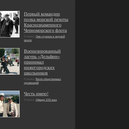
Первый командир
полка морской пехоты
Краснознаменного
Черноморского флота
Рубрика:
Они служили в морской
пехоте
Военизированный
лагерь «Дельфин»
принимал
нижегородских
школьников
Рубрика:
Вести общественных
организаций
Честь имею!
Рубрика:
Офицер XXI века