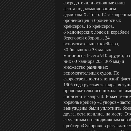
сосредоточили основные силы
флота под командованием
адмирала Х. Того: 12 эскадренн
броненосцев и броненосных
крейсеров, 16 крейсеров,
6 канонерских лодок и кораблей
береговой обороны, 24
вспомогательных крейсера,
30 больших и 33 малых
миноносца (всего 910 орудий, из
них 60 калибра 203–305 мм) и
множество различных
вспомогательных судов. По
скорострельности японский флот 
1905 года русская эскадра, вступ
продолжительного похода, не им
японской эскадры З. Рожественс
корабль крейсер «Суворов» засто
вынуждены были уплотнить боево
друга, остановились на месте. Э
скученным и неподвижным кораб
крейсер «Суворов» в результате 