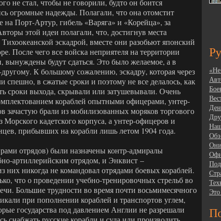
го не стал, чтобы не говорили, будто он боится
ись огромные надежды. Полагали, что она отомстит
 на Порт-Артур, гибель «Варяга» и «Корейца», за
Авторы этой идеи полагали, что, достигнув места
й Тихоокеанской эскадрой, вместе они разобьют японский
Р
ре. После чего все войска неприятеля на территории
, вынуждены будут сдаться. Это было желаемое, а в
«Не
-другому. К большому сожалению, эскадру, которая через
Авт
и спешно, в сжатые сроки и поэтому не все делалось, как
Бое
ить сроки выхода, скрывали или затушевывали. Очень
Вес
омплектованием кораблей опытными офицерами, унтер-
Ден
в зачастую брали из мобилизованных моряков торгового
Дру
 Морского кадетского корпуса, а унтер-офицеров и
Наш
нцев, прибывших на корабли лишь летом 1904 года.
Обз
Они
ами отрядов) были назначены контр-адмиралы
Офи
но-артиллерийским отрядом, и Энквист –
Под
з них никогда не командовал отрядами боевых кораблей.
Стр
ько, что о проведении учебно-тренировочных стрельб во
Тех
речи. Большие трудности во время почти восьмимесячного
Это
никали при пополнении кораблей и транспортов углем,
орые государства под давлением Англии не разрешали
По
ись снабжать русские корабли и суда или производить