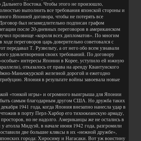
о Дальнего Востока. Чтобы этого не произошло,
олностью выполнить все требования японской стороны и
нного Японией договора, чтобы не потерять все
Договор был незамедлительно подписан графом
елегации после 20-дневных переговоров в американском
олучил прозвище «короля всех дипломатов». По многим
 ходе переговоров царь доверительно советовался с
т передавал Т. Рузвельту, а от него обо всем узнавали
ого удовлетворения своих требований. По договору
 «особые» интересы Японии в Корее, уступило ей южную
араллели), отказалось от права на аренду Квантунского
Южно-Маньчжурской железной дорогой и ежегодно
трибуцию. Япония в результате войны завоевала новые
такой «тонкой игры» и огромного выигрыша для Японии
ы быть самым благодарным другом США. Но дружба таких
декабря 1941 года, когда Япония внезапно нанесла удар в
ичтожив в порту Перл-Харбор его тихоокеанскую армаду,
просторов, но не надолго. Американцы же не остались в
и у атолла Мидуэй, в начале июня 1942 года, разгромили
поставили две большие кляксы в их «нежной дружбе»,
 японских города: Хиросиму и Нагасаки. Вот уж воистину