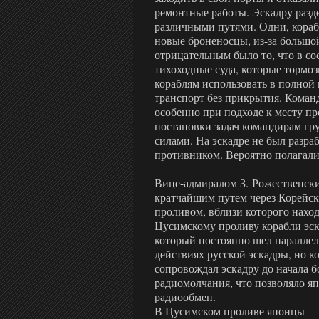
ремонтные работы. Эскадру разд
различными путями. Одни, корабл
новые броненосцы, из-за большой
отрицательным было то, что в со
тихоходные суда, которые тормоз
кораблям использовать в полной 
транспорт без прикрытия. Коман
особенно при подходе к месту пр
постановки задач командирам гр
силами. На эскадре не был разра
противником. Вероятно полагалис
Вице-адмиралом З. Рожественск
кратчайшим путем через Корейск
проливом, вблизи которого наход
Цусимскому проливу корабли эск
который постоянно шел параллел
действиях русской эскадры, но к
сопровождал эскадру до начала б
радиомолчания, что позволяло я
радиообмен.
В Цусимском проливе японцы