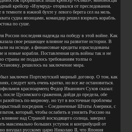
дный крейсер «Изумруд» оторвался от преследования,
 в темноте в южной бухте у левого берега сел на мель.
ахвата судна японцами, командир решил взорвать корабль.
стока по суше.
я России последняя надежда на победу в этой войне. Как
казала свое решающее влияние на развитие истории. В
были на исходе, а финансовые кредиты израсходованы
е и новые корабли. Поставленная цель войны так и не
во страны не поддалось требованиям толпы о
бстановку, решилось на заключение мира.
да был заключен Портсмутский мирный договор. О том, как
иях, следует хоть очень кратко, но все же остановиться.
нофильмов красноармеец Федор Иванович Сухов сказал:
о, после Цусимского сражения, дойдя до предела, обе
 разойтись по-мирному, но тут в восточные проблемы
ескорыстный посредник – Соединенные Штаты Америки, с
ельтом, который, чтобы ослабить и унизить Россию на
 влияние над Страной восходящего солнца, заверил
ать максимально больших уступок и контрибуций от
ьно внушал русскому царю Николаю II, что Япония