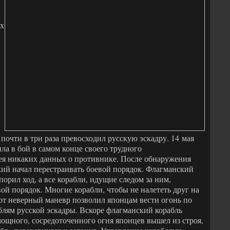
ых
почти в три раза превосходил русскую эскадру. 14 мая
ила в бой в самом конце своего трудного
ея никаких данных о противнике. После обнаружения
кий начал перестраивать боевой порядок. Флагманский
порил ход, а все корабли, идущие следом за ним,
й порядок. Многие корабли, чтобы не налететь друг на
тот неверный маневр позволил японцам вести огонь по
лям русской эскадры. Вскоре флагманский корабль
мощного, сосредоточенного огня японцев вышел из строя,