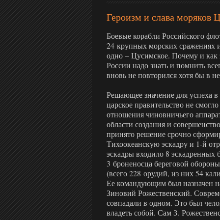
Героизм и слава моряков 
Боевые корабли Российского флота
24 крупных морских сражениях и
одно – Цусимское. Почему и как 
России надо знать и помнить всег
вновь не повторился хотя бы в н
Решающее значение для успеха в
царское правительство не смогло
отношения чиновничьего аппара
области создания и совершенств
принято решение срочно сформир
Тихоокеанскую эскадру и 1-й отр
эскадры входило 8 эскадренных 
3 броненосца береговой обороны
(всего 228 орудий, из них 54 кал
Ее командующим был назначен н
Зиновий Рожественский. Совреме
совпадали в одном. Это был чел
владеть собой. Сам З. Рожествен