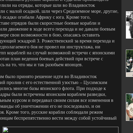
елили на отряды, которые шли во Владивосток
и с малой осадкой, шли через Средиземное море, другие,
 осадки огибали Африку с юга. Кроме того,
ставе отрядов были скоростные боевые корабли и
или движение в ходе всего перехода и не давали боевым
мере свои возможности в бою, опасаясь оставить
дующий эскадрой З. Рожественский за время перехода и
едполагаемого боя не провел ни инструктажа, ни
упп кораблей на случай возможной встречи с японскими
ботан план ведения боевых действий при встрече с
ь на то, что мы и так разобьем японцев.
им было принято решение идти во Владивосток
ий пролив с его естественной узостью – Цусимским
ились многие базы японского флота. При подходе к
адры были встречены японским кораблем разведки,
ьным курсом и передавал своим силам все изменения в
оманды об уничтожении его не последовало, и он
оя. Кроме того, русские корабли соблюдали режим
понцам беспрепятственно вести между собой устойчивый