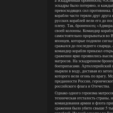
а эскадренный броненосец «Осля
эскадры было потеряно, и каждый
превосходящих сил противника. 
корабли часто теряли друг друга 
русских кораблей вели его до по
плену. Так, броненосец «Адмира
своей колонны. Командир корабл
самостоятельно прорываться во 
японцев, которые подняли сигнал
сражался до последнего снаряда,
командир корабля приказал откр
сражении ярко проявились высок
матросов. На эскадренном броне
боеприпасами. Артиллерийский к
ныряли в воду, доставая из зато
которого вели огонь по врагу. 
преданности России, героическог
российского флага и Отечества.
Однако одного героизма матросо
техническая отсталость страны, 
командования армии и флота при
сражения было убито свыше 5 ты
кораблей. Из всей эскадры во В