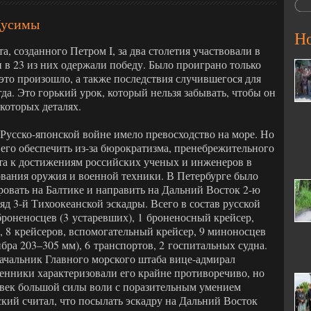
Цусимы
Н
, созданного Петром I, за два столетия участвовали в
 в 23 из них одержали победу. Было проиграно только
это произошло, а также последствия случившегося для
да. Это горький урок, который нельзя забывать, чтобы он
екоторых деталях.
 Русско-японской войне имело превосходство на море. Но
 его обеспечить из-за бюрократизма, пренебрежительного
та к достижениям российских ученых и инженеров в
ования оружия и военной техники. В Петербурге было
овать на Балтике и направить на Дальний Восток 2-ю
яд 3-й Тихоокеанской эскадры. Всего в состав русской
броненосцев (3 устаревших), 1 броненосный крейсер,
, 8 крейсеров, вспомогательный крейсер, 9 миноносцев
ибра 203–305 мм), 6 транспортов, 2 госпитальных судна.
ачальник Главного морского штаба вице-адмирал
нники характеризовали его крайне противоречиво, но
овек большой силы воли с поразительным умением
ский считал, что посылать эскадру на Дальний Восток