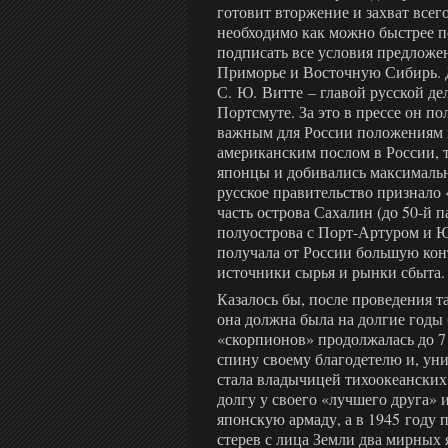
готовит вторжение и захват всег
необходимо как можно быстрее п
подписать все условия предложе
Приморье и Восточную Сибирь. 
С. Ю. Витте – главой русской д
Портсмуте. За это в прессе он п
важным для России положениям в
американским послом в России, то
японцы и добивались максимальн
русское правительство признало
часть острова Сахалин (до 50-й п
полуострова с Порт-Артуром и 
получала от России большую кон
источники сырья и рынки сбыта.
Казалось бы, после проведения 
она должна была на долгие год
«скорпионов» продолжалась до 7 
спину своему благодетелю и, ун
стала владычицей тихоокеанских 
долгу у своего «лучшего друга» 
японскую армаду, а в 1945 году 
стерев с лица Земли два мирных