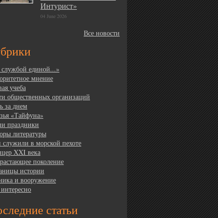
Интурист»
04 June 2026
Все новости
убрики
 службой единой...»
оритетное мнение
вая учеба
ти общественных организаций
ь за днем
зья «Тайфуна»
и праздники
оры литературы
 служили в морской пехоте
цер XXI века
растающее поколение
аницы истории
ника и вооружение
 интересно
следние статьи