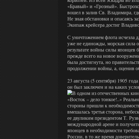
«Бравый» и «Грозный». Быстрохо
вошел в залив Св. Владимира, где
Не зная обстановки и опасаясь з
Экипаж крейсера достиг Владиво
С уничтожением флота исчезла дл
уже не единожды, морская сила о
результате войны силы японцев 
прежде всего на новое вооружени
была достигнута, но правительст
продолжении войны, а, оценив о
23 августа (5 сентября) 1905 го
он был заключен и на каких услов
В одном из отечественных ки
«Восток – дело тонкое!..» Реальн
стороны пришли к необходимости
вмешалась третья сторона, неб
ее двуликим президентом Т. Рузв
международной арене и получить
японцев в необходимости требов
России, в то же время доверител