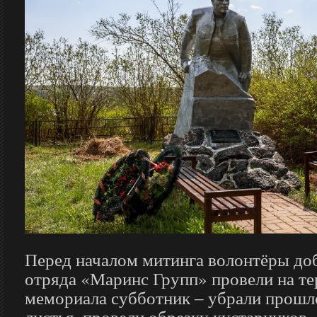
Перед началом митинга волонтёры до
отряда «Маринс Групп» провели на т
мемориала субботник ‒ убрали прошл
листья, провели обрезку кустарников,