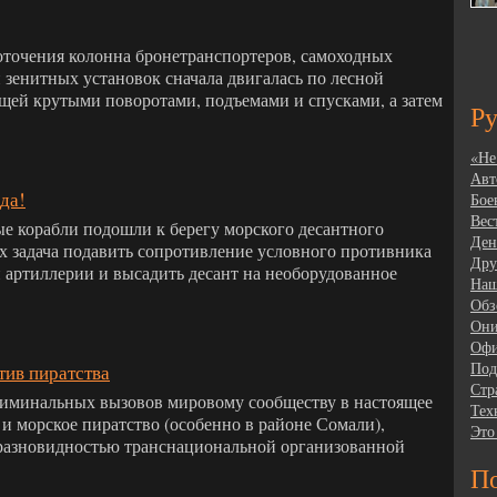
оточения колонна бронетранспортеров, самоходных
 зенитных установок сначала двигалась по лесной
щей крутыми поворотами, подъемами и спусками, а затем
Р
«Не
Авт
да!
Бое
Вес
е корабли подошли к берегу морского десантного
Ден
х задача подавить сопротивление условного противника
Дру
 артиллерии и высадить десант на необорудованное
Наш
Обз
Они
Офи
Под
ив пиратства
Стр
риминальных вызовов мировому сообществу в настоящее
Тех
 и морское пиратство (особенно в районе Сомали),
Это
 разновидностью транснациональной организованной
По