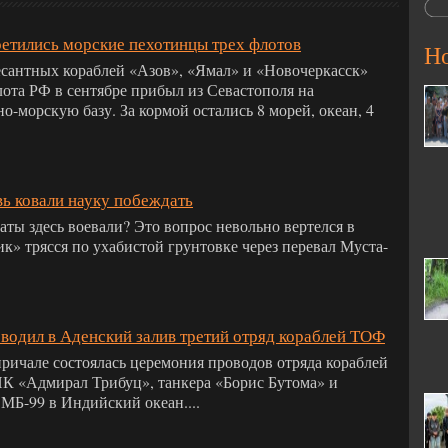
ретились морские пехотинцы трех флотов
Н
сантных кораблей «Азов», «Ямал» и «Новочеркасск»
ота РФ в сентябре прибыл из Севастополя на
о-морскую базу. За кормой остались 8 морей, океан, 4
ь ковали науку побеждать
аты здесь воевали? Это вопрос невольно вертелся в
ик» трясся по ухабистой грунтовке через перевал Муста-
водил в Аденский залив третий отряд кораблей ТОФ
причале состоялась церемония проводов отряда кораблей
К «Адмирал Трибуц», танкера «Борис Бутома» и
 МБ-99 в Индийский океан....