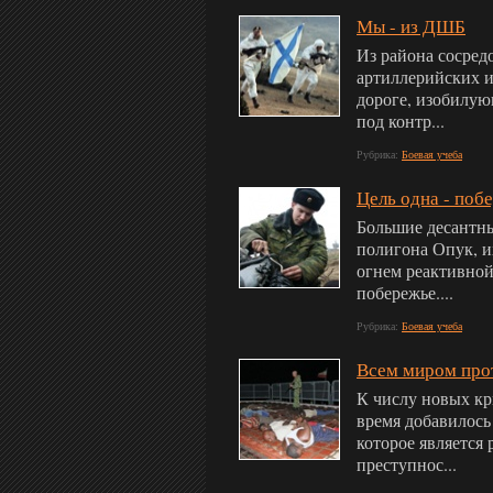
Мы - из ДШБ
Из района сосред
артиллерийских и
дороге, изобилую
под контр...
Рубрика:
Боевая учеба
Цель одна - побе
Большие десантны
полигона Опук, и
огнем реактивной
побережье....
Рубрика:
Боевая учеба
Всем миром прот
К числу новых к
время добавилось
которое является
преступнос...