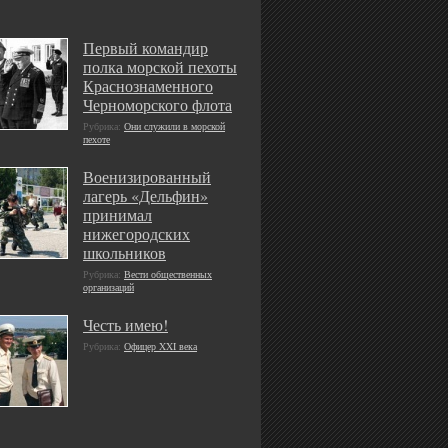
Первый командир
полка морской пехоты
Краснознаменного
Черноморского флота
Рубрика:
Они служили в морской
пехоте
Военизированный
лагерь «Дельфин»
принимал
нижегородских
школьников
Рубрика:
Вести общественных
организаций
Честь имею!
Рубрика:
Офицер XXI века