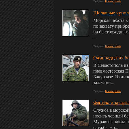
Рубрика:
Боевая учеба
Шелковые купол
Морская пехота в
по захвату прибр
на быстроходных 
...
Рубрика:
Боевая учеба
Одиннадцатая бо
В Севастополь из
плавмастерская П
Бакурадзе. Экипа
задачами....
Рубрика:
Боевая учеба
Флотская закалк
Служба в морской
носить черный бер
Муравьев, когда 
службы мо...