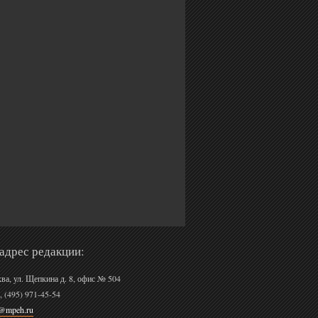
адрес редакции:
ква, ул. Щепкина д. 8, офис № 504
, (495) 971-45-54
r@mpeh.ru