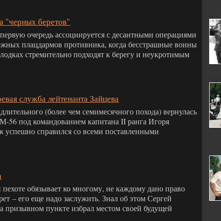
а "черных беретов"
 первую очередь ассоциируется с десантными операциями
ежных плацдармов противника, когда бесстрашные воины
лодках стремительно подходят к берегу и неукротимым
евая служба лейтенанта Зайцева
 длительного (более чем семимесячного похода) вернулась
М-56 под командованием капитана II ранга Игоря
ж успешно справился со всеми поставленными
а
 пехоте обязывает ко многому, не каждому дано право
ет – его еще надо заслужить. Знал об этом Сергей
на призывном пункте избрал местом своей будущей