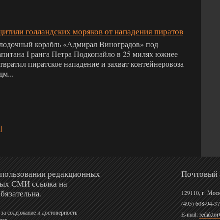
итили голландских моряков от нападения пиратов
лодочный корабль «Адмирал Виноградов» под
питана I ранга Петра Подкопайло в 25 милях южнее
твратил пиратское нападение и захват контейнеровоза
м...
|
спользовании редакционных
Почтовый 
ных СМИ ссылка на
бязательна.
129110, г. Мос
(495) 608-94-37
 за содержание и достоверность
E-mail:
redakto
лах.