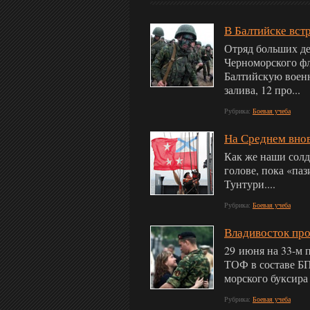
В Балтийске вст
Отряд больших де
Черноморского фл
Балтийскую военн
залива, 12 про...
Рубрика:
Боевая учеба
На Среднем внов
Как же наши солд
голове, пока «паз
Тунтури....
Рубрика:
Боевая учеба
Владивосток про
29 июня на 33-м 
ТОФ в составе БП
морского буксира
Рубрика:
Боевая учеба