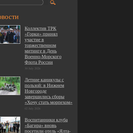
овости
Коллектив ТРК
«Горки» принял
участие в
торжественном
митинге в День
Военно-Морского
Флота России
30 July 2026
Летние каникулы с
пользой: в Нижнем
Новгороде
завершились сборы
«Хочу стать морпехом»
02 July 2026
Воспитанники клуба
«Багира» вновь
посетили отель «Ялта-