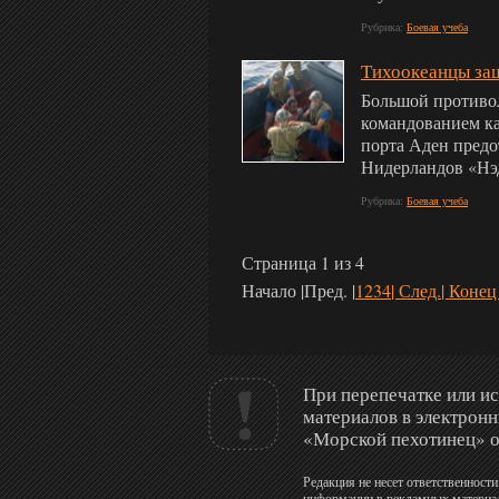
Рубрика:
Боевая учеба
Тихоокеанцы защ
Большой противо
командованием ка
порта Аден предо
Нидерландов «Нэд
Рубрика:
Боевая учеба
Страница 1 из 4
Начало |
Пред. |
1
2
3
4
| След.
| Конец 
При перепечатке или и
материалов в электрон
«Морской пехотинец» о
Редакция не несет ответственности
информации в рекламных материа