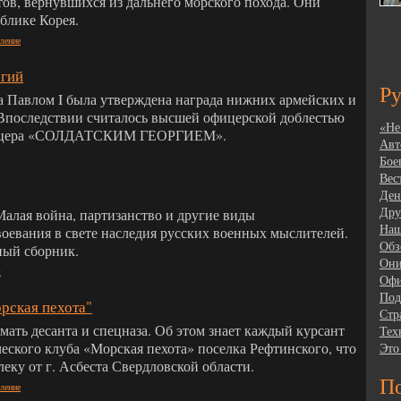
тов, вернувшихся из дальнего морского похода. Они
блике Корея.
ление
ргий
Р
да Павлом I была утверждена награда нижних армейских и
Впоследствии считалось высшей офицерской доблестью
«Не
фицера «СОЛДАТСКИМ ГЕОРГИЕМ».
Авт
Бое
Вес
Ден
Дру
Малая война, партизанство и другие виды
Наш
оевания в свете наследия русских военных мыслителей.
Обз
ный сборник.
Они
ы
Офи
Под
орская пехота"
Стр
мать десанта и спецназа. Об этом знает каждый курсант
Тех
еского клуба «Морская пехота» поселка Рефтинского, что
Это
еку от г. Асбеста Свердловской области.
По
ление