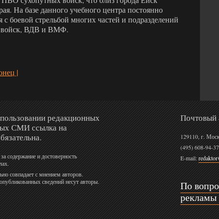
рая. На базе данного учебного центра постоянно
я с боевой стрельбой многих частей и подразделений
войск, ВДВ и ВМФ.
онец |
спользовании редакционных
Почтовый 
ных СМИ ссылка на
бязательна.
129110, г. Мос
(495) 608-94-37
 за содержание и достоверность
E-mail:
redakto
лах.
ьно совпадает с мнением авторов.
 опубликованных сведений несут авторы.
По вопр
рекламы 