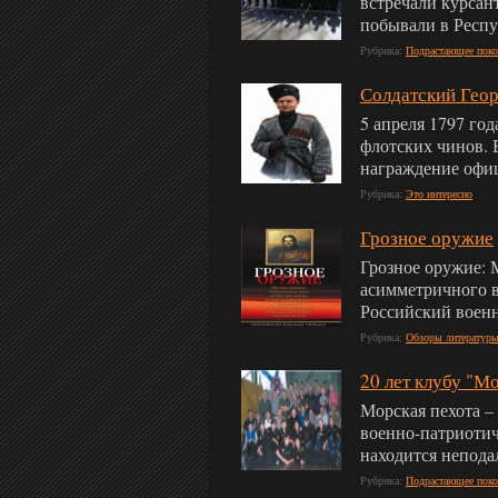
встречали курсан
побывали в Респу
Рубрика:
Подрастающее поко
Солдатский Гео
5 апреля 1797 го
флотских чинов. 
награждение о
Рубрика:
Это интересно
Грозное оружие
Грозное оружие: 
асимметричного в
Российский воен
Рубрика:
Обзоры литератур
20 лет клубу "М
Морская пехота – 
военно-патриотич
находится неподал
Рубрика:
Подрастающее поко