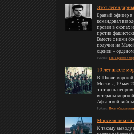
Этот легендарны
Бравый офицер в 
командовал взвод
провел в окопах 
против фашистски
Вместе с ними бо
получил на Малой
оценен – орденом
Рубрика:
Они служили в мор
10 лет школе мо
В Школе морской 
Москвы, 19 мая 2
этот день неприв
ветераны морской
Афганской войны,
Рубрика:
Вести общественны
Морская пехота 
К такому выводу 
центра войсковой