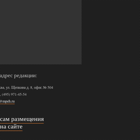
адрес редакции:
ква, ул. Щепкина д. 8, офис № 504
, (495) 971-45-54
r@mpeh.ru
осам размещения
на сайте