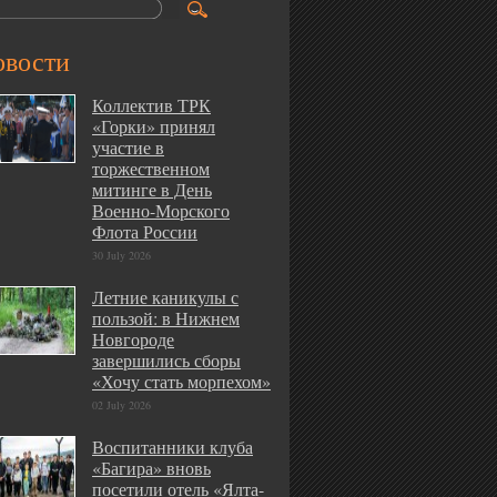
овости
Коллектив ТРК
«Горки» принял
участие в
торжественном
митинге в День
Военно-Морского
Флота России
30 July 2026
Летние каникулы с
пользой: в Нижнем
Новгороде
завершились сборы
«Хочу стать морпехом»
02 July 2026
Воспитанники клуба
«Багира» вновь
посетили отель «Ялта-