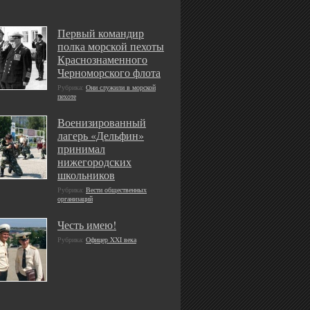
Первый командир
полка морской пехоты
Краснознаменного
Черноморского флота
Рубрика:
Они служили в морской
пехоте
Военизированный
лагерь «Дельфин»
принимал
нижегородских
школьников
Рубрика:
Вести общественных
организаций
Честь имею!
Рубрика:
Офицер XXI века