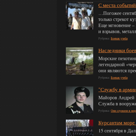
С места событий
…Погожее сентяб
только стрекот к
Еще мгновение – 
и взрывов, метал
Рубрика:
Боевая учеба
Наследники бое
Морские пехотин
легендарной «чер
они являются пре
Рубрика:
Боевая учеба
"Службу в арми
Майоров Андрей В
Служба в вооруже
Рубрика:
Они служили в мор
Курсантам море 
15 сентября в Да