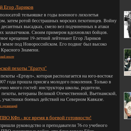
й Егор Лариков
полосатой тельняшке в годы военного лихолетья
ом, затем ротой бесстрашных морских пехотинцев. Войну
и десантных высадках, смело вел подчиненных в атаки
х захватчиков. Своим примером вдохновлял бойцов.
евое крещение 19-летний лейтенант Егор Лариков
 земле под Новороссийском. Его подвиг был высоко
 Красного Знамени.
ской пехоте
рской пехоты "Ератул"
пехоты «Ертаул», которая располагается на юго-востоке
007 года прошла присяга молодого поколения. Только в
ычно много гостей: инструктора школы, родители,
 пехоты, ветераны Великой Отечественной, Вьетнамской,
 участники боевых действий на Северном Кавказе.
х организаций
ПВО КФл - все время в боевой готовности!
пришли руководство и преподаватели 76-го учебного
 ПВО сухопутных войск, что близ города Ейск