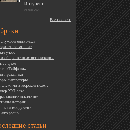
Интурист»
04 June 2026
Все новости
убрики
 службой единой...»
оритетное мнение
вая учеба
ти общественных организаций
ь за днем
зья «Тайфуна»
и праздники
оры литературы
 служили в морской пехоте
цер XXI века
растающее поколение
аницы истории
ника и вооружение
 интересно
следние статьи