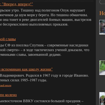
: "Вперед, вперед!"
рьское утро. Тишину над полигоном Опук нарушает
Н
узнечиков да шум моря у берега. Но тишина обманчива.
и она тонет в реве двигателей боевых машин, выстрелов
ле беспрекословно выполняемых приказов.
вой славы
цы СФ из поселка Спутник – современные наследники
ной смерти» – в ходе тактических учений доказали, что
емниками славы, завоеванной дедами.
и вспоминаю как школу жизни"
ладимирович. Родился в 1967 году в городе Иваново.
нных силах 1985–1987 годы.
ской пехоте
по колено
льневосточном ВВКУ состоялся большой праздник –