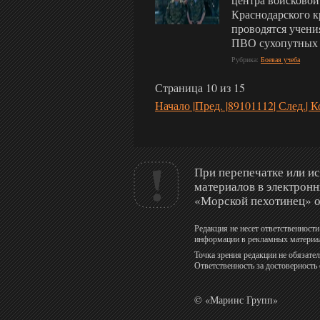
Краснодарского к
проводятся учени
ПВО сухопутных 
Рубрика:
Боевая учеба
Страница 10 из 15
Начало |
Пред. |
8
9
10
11
12
| След.
| К
При перепечатке или и
материалов в электрон
«Морской пехотинец» о
Редакция не несет ответственности
информации в рекламных материа
Точка зрения редакции не обязател
Ответственность за достоверность
© «Маринс Групп»